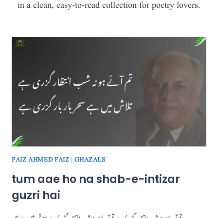
in a clean, easy-to-read collection for poetry lovers.
FAIZ AHMED FAIZ
|
GHAZALS
tum aae ho na shab-e-intizar
guzri hai