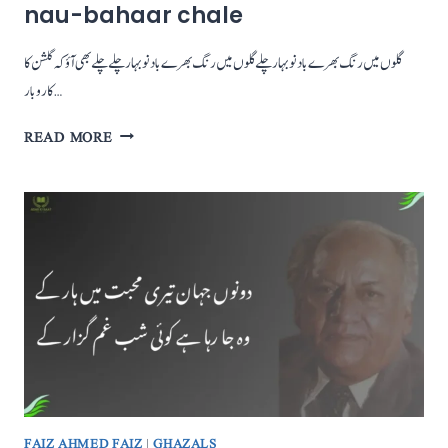
nau-bahaar chale
گلوں میں رنگ بھرے باد نوبہار چلے گلوں میں رنگ بھرے باد نوبہار چلےچلے بھی آؤ کہ گلشن کا
کاروبار…
GULON
READ MORE
MEIN
RANG
BHARE
BAAD-
E-
NAU-
BAHAAR
CHALE
FAIZ AHMED FAIZ
|
GHAZALS