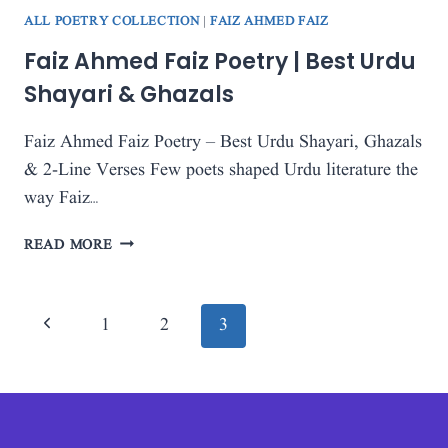
ALL POETRY COLLECTION
|
FAIZ AHMED FAIZ
Faiz Ahmed Faiz Poetry | Best Urdu
Shayari & Ghazals
Faiz Ahmed Faiz Poetry – Best Urdu Shayari, Ghazals
& 2-Line Verses Few poets shaped Urdu literature the
way Faiz…
FAIZ
READ MORE
AHMED
FAIZ
POETRY
Page
Previous
1
2
3
|
navigation
BEST
Page
URDU
SHAYARI
&
GHAZALS