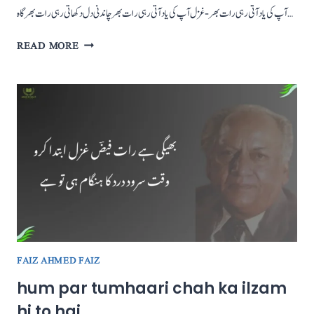
آپ کی یاد آتی رہی رات بھر-غزل آپ کی یاد آتی رہی رات بھرچاندنی دل دکھاتی رہی رات بھر گاہ…
AAP
READ MORE
KI
YAAD
AATI
RAHI
RAAT
BHAR
FAIZ AHMED FAIZ
hum par tumhaari chah ka ilzam
hi to hai