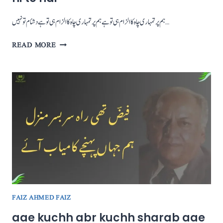
ہم پر تمہاری چاہ کا الزام ہی تو ہے ہم پر تمہاری چاہ کا الزام ہی تو ہےدشنام تو نہیں…
HUM
READ MORE
PAR
TUMHAARI
CHAH
KA
ILZAM
HI
TO
HAI
FAIZ AHMED FAIZ
aae kuchh abr kuchh sharab aae