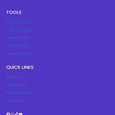
TOOLS
English to Urdu
Urdu to English
Urdu to Hindi
Hindi to Urdu
Love Calculator
QUICK LINKS
About us
Contact us
Privacy Policy
Disclaimer
Facebook
Instagram
TikTok
YouTube