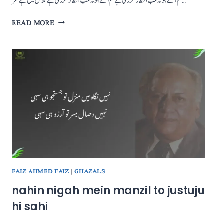
تم آئے ہو نہ شب انتظار گزری ہے تم آئے ہو نہ شب انتظار گزری ہے تلاش میں ہے سحر…
TUM
READ MORE
AAE
HO
NA
SHAB-
E-
INTIZAR
GUZRI
HAI
FAIZ AHMED FAIZ
|
GHAZALS
nahin nigah mein manzil to justuju
hi sahi