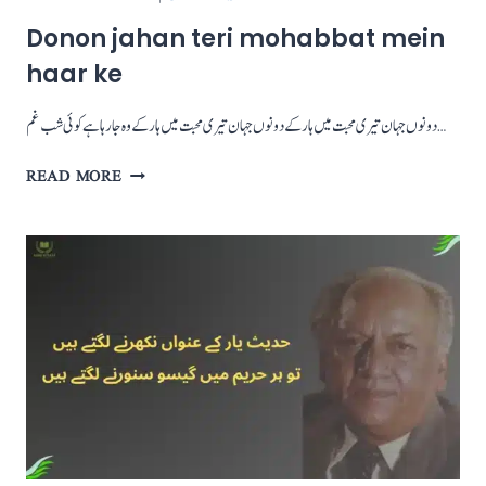
Donon jahan teri mohabbat mein
haar ke
دونوں جہان تیری محبت میں ہار کے دونوں جہان تیری محبت میں ہار کےوہ جا رہا ہے کوئی شب غم…
DONON
READ MORE
JAHAN
TERI
MOHABBAT
MEIN
HAAR
KE