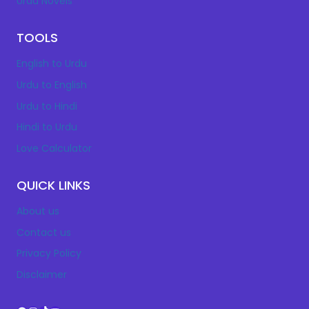
Urdu Novels
TOOLS
English to Urdu
Urdu to English
Urdu to Hindi
Hindi to Urdu
Love Calculator
QUICK LINKS
About us
Contact us
Privacy Policy
Disclaimer