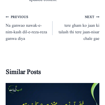
Post
PREVIOUS
NEXT
Na ganwao nawak-e-
tere gham ko jaan ki
navigation
nim-kash dil-e-reza-reza
talash thi tere jaan-nisar
ganwa diya
chale gae
Similar Posts