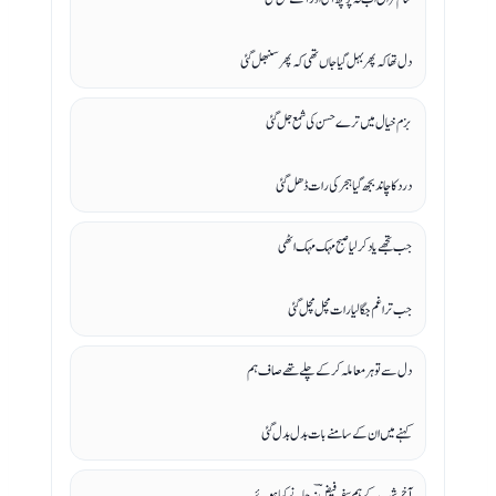
دل تھا کہ پھر بہل گیا جاں تھی کہ پھر سنبھل گئی
بزم خیال میں ترے حسن کی شمع جل گئی
درد کا چاند بجھ گیا ہجر کی رات ڈھل گئی
جب تجھے یاد کر لیا صبح مہک مہک اٹھی
جب ترا غم جگا لیا رات مچل مچل گئی
دل سے تو ہر معاملہ کر کے چلے تھے صاف ہم
کہنے میں ان کے سامنے بات بدل بدل گئی
آخر شب کے ہم سفر فیضؔ نہ جانے کیا ہوئے