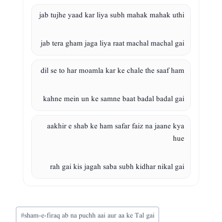
jab tujhe yaad kar liya subh mahak mahak uthi
jab tera gham jaga liya raat machal machal gai
dil se to har moamla kar ke chale the saaf ham
kahne mein un ke samne baat badal badal gai
aakhir e shab ke ham safar faiz na jaane kya
hue
rah gai kis jagah saba subh kidhar nikal gai
Post
#
sham-e-firaq ab na puchh aai aur aa ke Tal gai