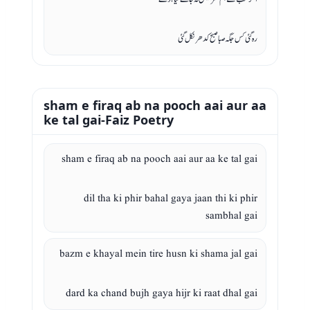
رہ گئی کس جگہ صبا صبح کدھر نکل گئی
sham e firaq ab na pooch aai aur aa
ke tal gai-Faiz Poetry
sham e firaq ab na pooch aai aur aa ke tal gai
dil tha ki phir bahal gaya jaan thi ki phir
sambhal gai
bazm e khayal mein tire husn ki shama jal gai
dard ka chand bujh gaya hijr ki raat dhal gai