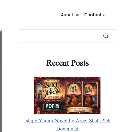
About us
Contact us
Recent Posts
Ishq e Yaram Novel by Areej Shah PDF
Download