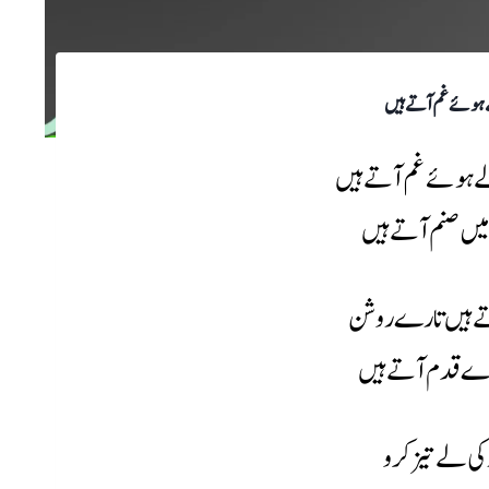
ہوئے غم آتے ہیں
 ہوئے غم آتے ہیں
یں صنم آتے ہیں
ے ہیں تارے روشن
ے قدم آتے ہیں
ی لے تیز کرو