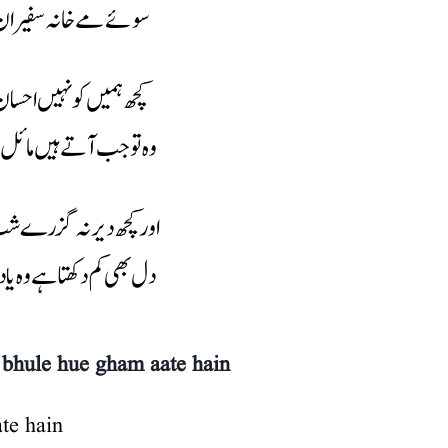
سوئے مے خانہ سفیران
کچھ ہمیں کو نہیں احسان 
وہ تو جب آتے ہیں مائل 
اور کچھ دیر نہ گزرے ش
دل بھی کم دکھتا ہے وہ یا
e bhule hue gham aate hain
te hain