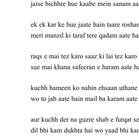
jaise bichhre hue kaabe mein sanam aa
ek ek kar ke hue jaate hain taare rosha
meri manzil ki taraf tere qadam aate ha
raqs e mai tez karo saaz ki lai tez karo
sue mai khana safeeran e haram aate h
kuchh hameen ko nahin ehsaan uthane
wo to jab aate hain mail ba karam aate
aur kuchh der na guzre shab e furqat s
dil bhi kam dukhta hai wo yaad bhi ka