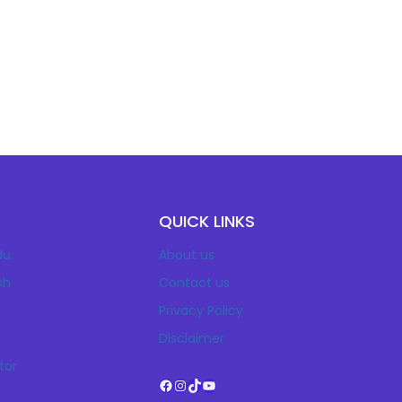
Tk
QUICK LINKS
du
About us
sh
Contact us
Privacy Policy
Disclaimer
tor
Facebook
Instagram
TikTok
YouTube