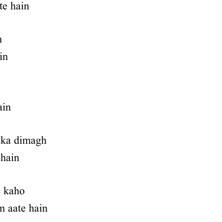
te hain
n
in
ain
 ka dimagh
 hain
e kaho
m aate hain