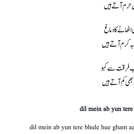
 حرم آتے ہیں
اٹھانے کا دماغ
بہ کرم آتے ہیں
ب فرقت سے کہو
د بھی کم آتے ہیں
dil mein ab yun ter
dil mein ab yun tere bhule hue gham aa