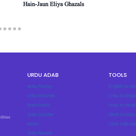
Hain-Jaun Eliya Ghazals
URDU ADAB
TOOLS
Urdu Poetry
English to Ur
Urdu Ghazals
Urdu to Engli
Urdu Poets
Urdu to Hindi
Urdu Quotes
Hindi to Urdu
ilities
Islam
Love Calcula
Urdu Novels