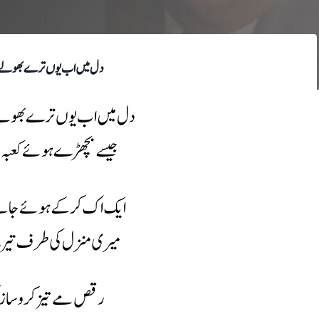
دل میں اب یوں ترے بھولے 
دل میں اب یوں ترے بھولے
جیسے بچھڑے ہوئے کعبہ م
ایک اک کر کے ہوئے جات
میری منزل کی طرف تیر
رقص مے تیز کرو ساز ک