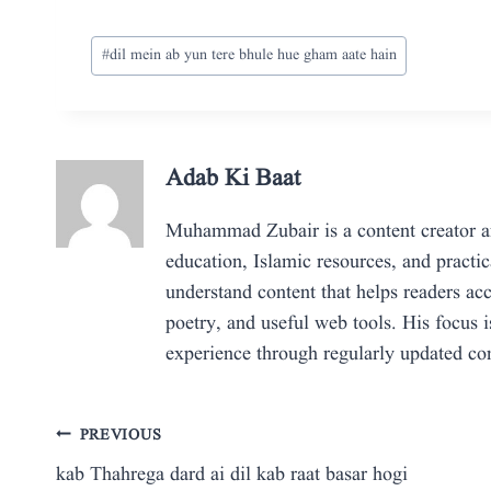
Post
#
dil mein ab yun tere bhule hue gham aate hain
Tags:
Adab Ki Baat
Muhammad Zubair is a content creator and
education, Islamic resources, and practic
understand content that helps readers ac
poetry, and useful web tools. His focus i
experience through regularly updated con
Post
PREVIOUS
kab Thahrega dard ai dil kab raat basar hogi
navigation