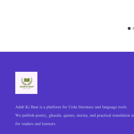
Adab Ki Baat is a platform for Urdu literature and language tools.
We publish poetry, ghazals, quotes, stories, and practical translation ut
for readers and learners.