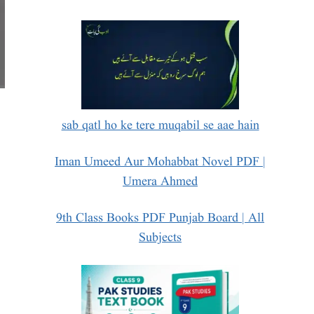
sab qatl ho ke tere muqabil se aae hain
Iman Umeed Aur Mohabbat Novel PDF |
Umera Ahmed
9th Class Books PDF Punjab Board | All
Subjects