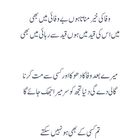
وفا کی خیر مناتا ہوں بے وفائی میں بھی
میں اس کی قید میں ہوں قید سے رہائی میں بھی
میرے بعد وفا کا دھوکا اور کسی سے مت کرنا
گالی دے گی دنیا تجھ کو سر میرا جھک جائے گا
تم کسی کے بھی ہو نہیں سکتے