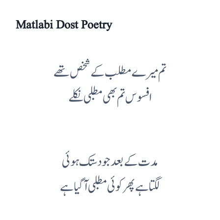
Matlabi Dost Poetry
تم میرے مطلب کے شخص تھے
افسوس تم بھی مطلبی نکلے
مدت کے بعد جو دستک ہوئی
لگتا ہے پھر کوئی مطلبی آ گیا ہے