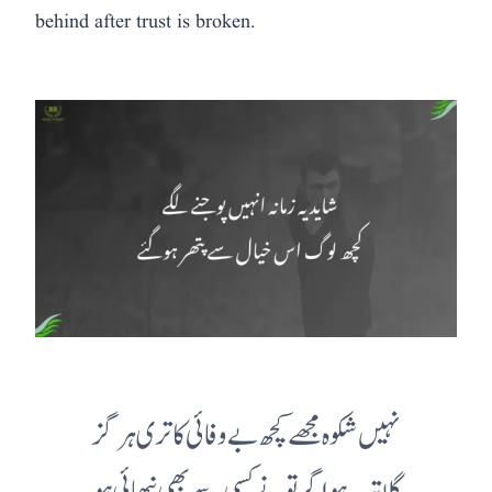
behind after trust is broken.
نہیں شکوہ مجھے کچھ بے وفائی کا تری ہرگز
گلا تب ہو اگر تو نے کسی سے بھی نبھائی ہو