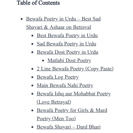
Table of Contents
Bewafa Poetry in Urdu – Best Sad
Shayari & Ashaar on Betrayal
Best Bewafa Poetry in Urdu
Sad Bewafa Poetry in Urdu
Bewafa Dost Poetry in Urdu
Matlabi Dost Poetry
2 Line Bewafa Poetry (Copy Paste)
Bewafa Log Poetry
Main Bewafa Nahi Poetry
Bewafa Ishq aur Mohabbat Poetry
(Love Betrayal)
Bewafa Poetry for Girls & Mard
Poetry (Men Too)
Bewafa Shayari – Dard Bhari