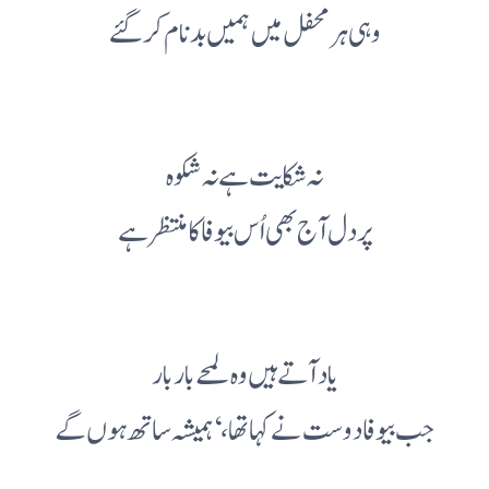
وہی ہر محفل میں ہمیں بدنام کر گئے
نہ شکایت ہے نہ شکوہ
پر دل آج بھی اُس بیوفا کا منتظر ہے
یاد آتے ہیں وہ لمحے بار بار
جب بیوفا دوست نے کہا تھا، ‘ہمیشہ ساتھ ہوں گے