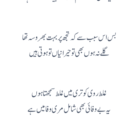
بس اس سبب سے کہ تجھ پر بہت بھروسہ تھا
گلے نہ ہوں بھی تو حیرانیاں تو ہوتی ہیں
غلط روی کو تری میں غلط سمجھتا ہوں
یہ بے وفائی بھی شامل مری وفا میں ہے