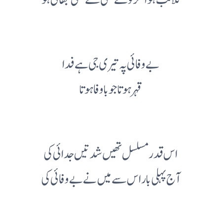
بے وفائی پہ تیری جی ہے فدا
قہر ہوتا جو باوفا ہوتا
اس قدر مسلسل تھیں شدتیں جدائی کی
آج پہلی بار اس سے میں نے بے وفائی کی