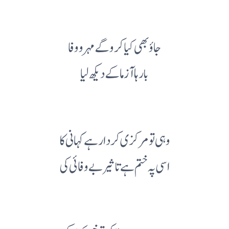
جاؤ بھی کیا کرو گے مہر و وفا
بارہا آزما کے دیکھ لیا
وہی تو مرکزی کردار ہے کہانی کا
اسی پہ ختم ہے تاثیر بے وفائی کی