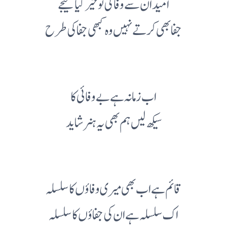
امید ان سے وفا کی تو خیر کیا کیجے
جفا بھی کرتے نہیں وہ کبھی جفا کی طرح
اب زمانہ ہے بے وفائی کا
سیکھ لیں ہم بھی یہ ہنر شاید
قائم ہے اب بھی میری وفاؤں کا سلسلہ
اک سلسلہ ہے ان کی جفاؤں کا سلسلہ