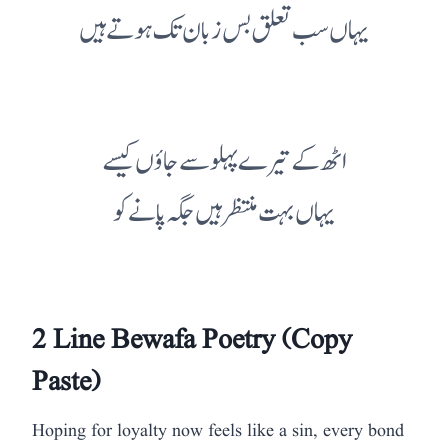
یہاں سب تعلق بس زبان تک ہوتے ہیں
اٹھ کے تیرے پہلو سے جاؤں کیسے
یہاں بہت منتظر ہیں جگہ پانے کو
2 Line Bewafa Poetry (Copy
Paste)
Hoping for loyalty now feels like a sin, every bond