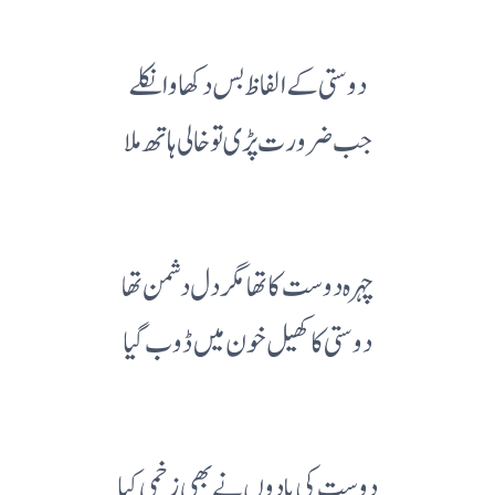
دوستی کے الفاظ بس دکھاوا نکلے
جب ضرورت پڑی تو خالی ہاتھ ملا
چہرہ دوست کا تھا مگر دل دشمن تھا
دوستی کا کھیل خون میں ڈوب گیا
دوست کی یادوں نے بھی زخمی کیا