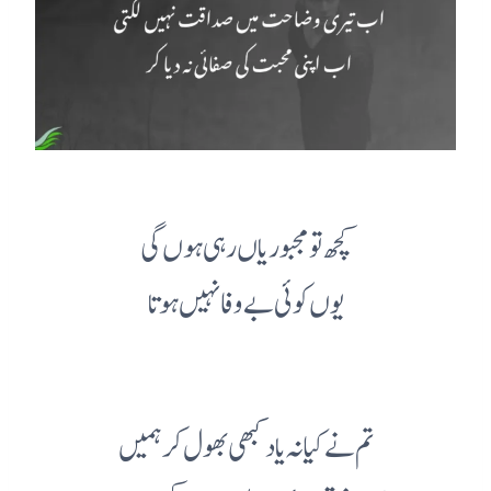
کچھ تو مجبوریاں رہی ہوں گی
یوں کوئی بے وفا نہیں ہوتا
تم نے کیا نہ یاد کبھی بھول کر ہمیں