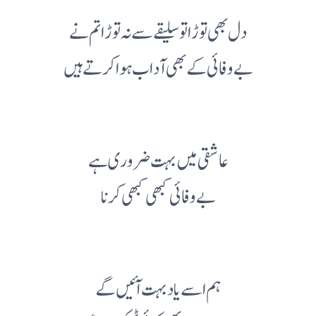
دل بھی توڑا تو سلیقے سے نہ توڑا تم نے
بے وفائی کے بھی آداب ہوا کرتے ہیں
عاشقی میں بہت ضروری ہے
بے وفائی کبھی کبھی کرنا
ہم اسے یاد بہت آئیں گے