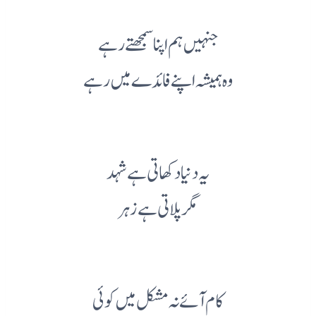
جنہیں ہم اپنا سمجھتے رہے
وہ ہمیشہ اپنے فائدے میں رہے
یہ دنیا دکھاتی ہے شہد
مگر پلاتی ہے زہر
کام آئے نہ مشکل میں کوئی