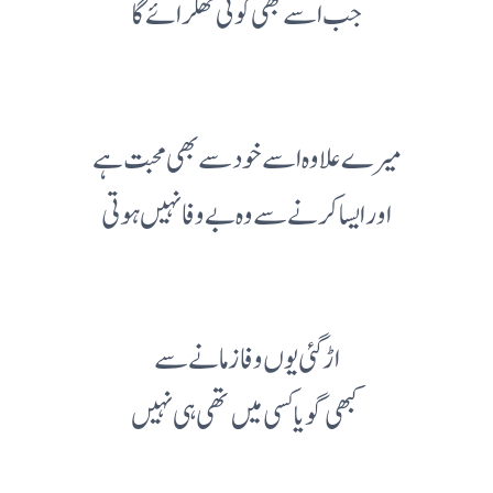
جب اسے بھی کوئی ٹھکرائے گا
میرے علاوہ اسے خود سے بھی محبت ہے
اور ایسا کرنے سے وہ بے وفا نہیں ہوتی
اڑ گئی یوں وفا زمانے سے
کبھی گویا کسی میں تھی ہی نہیں