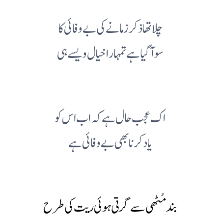
چلا تھا ذکر زمانے کی بے وفائی کا
سو آ گیا ہے تمہارا خیال ویسے ہی
اک عجب حال ہے کہ اب اس کو
یاد کرنا بھی بے وفائی ہے
بند مُٹھی سے گرتی ہوئی ریت کی طرح