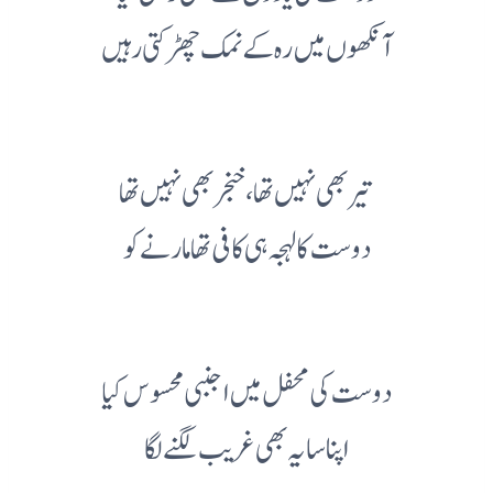
آنکھوں میں رہ کے نمک چھڑکتی رہیں
تیر بھی نہیں تھا، خنجر بھی نہیں تھا
دوست کا لہجہ ہی کافی تھا مارنے کو
دوست کی محفل میں اجنبی محسوس کیا
اپنا سایہ بھی غریب لگنے لگا