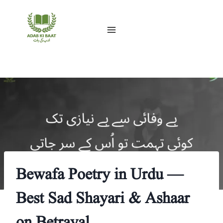
Skip
to
content
Bewafa Poetry in Urdu —
Best Sad Shayari & Ashaar
on Betrayal