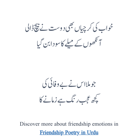
خواب کی کرچیاں بھی دوست نے بیچ ڈالی
آنکھوں کے میلے کا سودا بن گیا
جو ملا اس نے بے وفائی کی
کچھ عجب رنگ ہے زمانے کا
Discover more about friendship emotions in
Friendship Poetry in Urdu