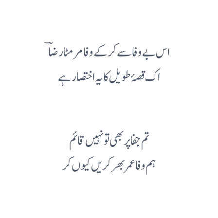
اس بے وفا سے کر کے وفا مر مٹا رضاؔ
اک قصۂ طویل کا یہ اختصار ہے
تم جفا پر بھی تو نہیں قائم
ہم وفا عمر بھر کریں کیوں کر