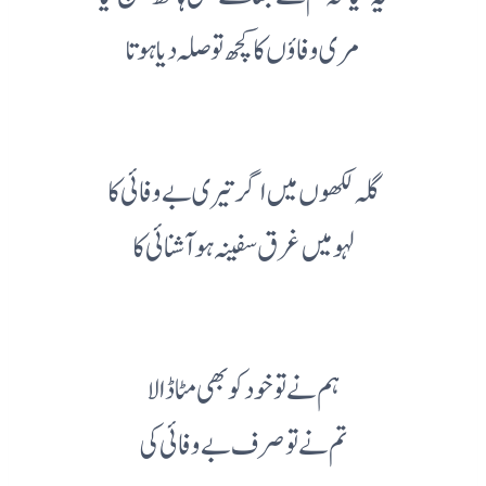
مری وفاؤں کا کچھ تو صلہ دیا ہوتا
گلہ لکھوں میں اگر تیری بے وفائی کا
لہو میں غرق سفینہ ہو آشنائی کا
ہم نے تو خود کو بھی مٹا ڈالا
تم نے تو صرف بے وفائی کی