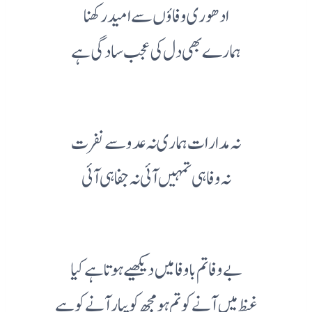
ادھوری وفاؤں سے امید رکھنا
ہمارے بھی دل کی عجب سادگی ہے
نہ مدارات ہماری نہ عدو سے نفرت
نہ وفا ہی تمہیں آئی نہ جفا ہی آئی
بے وفا تم با وفا میں دیکھیے ہوتا ہے کیا
غیظ میں آنے کو تم ہو مجھ کو پیار آنے کو ہے