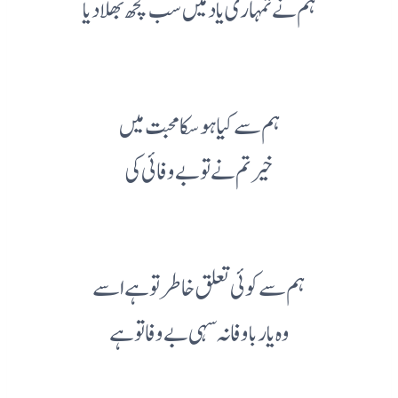
ہم نے تمہاری یاد میں سب کچھ بھلا دیا
ہم سے کیا ہو سکا محبت میں
خیر تم نے تو بے وفائی کی
ہم سے کوئی تعلق خاطر تو ہے اسے
وہ یار با وفا نہ سہی بے وفا تو ہے