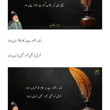
بسکہ دشوار ہے ہر کام کا آساں ہونا
آدمی کو بھی میسر نہیں انساں ہونا