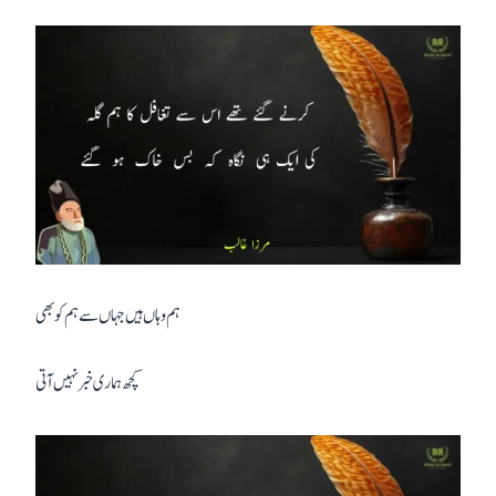
ہم وہاں ہیں جہاں سے ہم کو بھی
کچھ ہماری خبر نہیں آتی