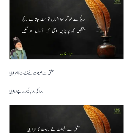
عشق سے طبیعت نے زیست کا مزا پایا
درد کی دوا پائی درد بے دوا پایا