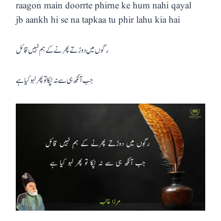
raagon main doorrte phirne ke hum nahi qayal
jb aankh hi se na tapkaa tu phir lahu kia hai
رگوں میں دوڑتے پھرنے کے ہم نہیں قائل
جب آنکھ ہی سے نہ ٹپکا تو پھر لہو کیا ہے