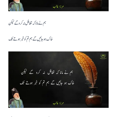
ہم نے مانا کہ تغافل نہ کرو گے لیکن
خاک ہو جائیں گے ہم تم کو خبر ہوتے تک