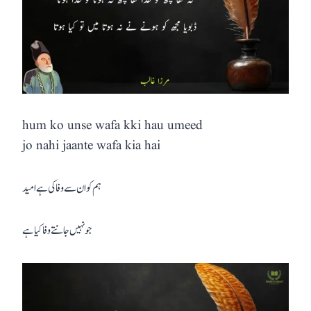
hum ko unse wafa kki hau umeed
jo nahi jaante wafa kia hai
ہم کو ان سے وفا کی ہے امید
جو نہیں جانتے وفا کیا ہے