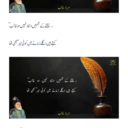
ریختے کے تمہیں استاد نہیں ہو غالبؔ
کہتے ہیں اگلے زمانے میں کوئی میرؔ بھی تھا