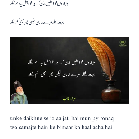
ہزاروں خواہشیں ایسی کہ ہر خواہش پہ دم نکلے
بہت نکلے مرے ارمان لیکن پھر بھی کم نکلے
unke daikhne se jo aa jati hai mun py ronaq
wo samajte hain ke bimaar ka haal acha hai