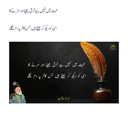
محبت میں نہیں ہے فرق جینے اور مرنے کا
اسی کو دیکھ کر جیتے ہیں جس کافر پہ دم نکلے