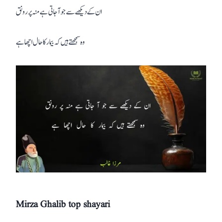
ان کے دیکھے سے جو آ جاتی ہے منہ پر رونق
وہ سمجھتے ہیں کہ بیمار کا حال اچھا ہے
Mirza Ghalib top shayari