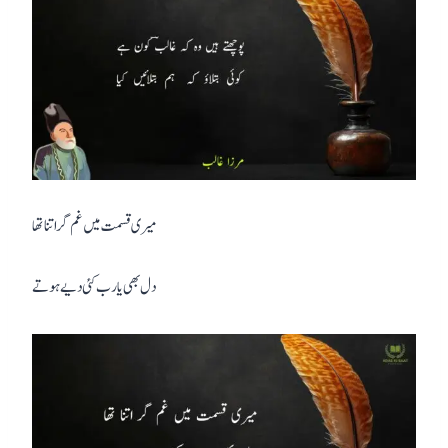
میری قسمت میں غم گر اتنا تھا
دل بھی یارب کئی دیے ہوتے