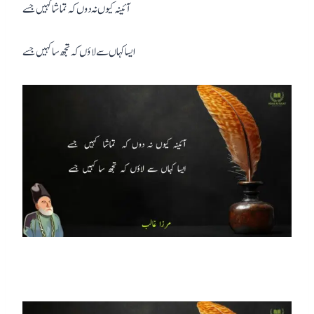
آئینہ کیوں نہ دوں کہ تماشا کہیں جسے
ایسا کہاں سے لاؤں کہ تجھ سا کہیں جسے