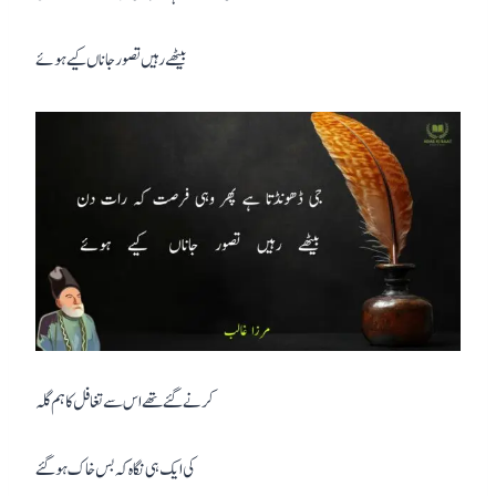
بیٹھے رہیں تصور جاناں کیے ہوئے
کرنے گئے تھے اس سے تغافل کا ہم گلہ
کی ایک ہی نگاہ کہ بس خاک ہو گئے