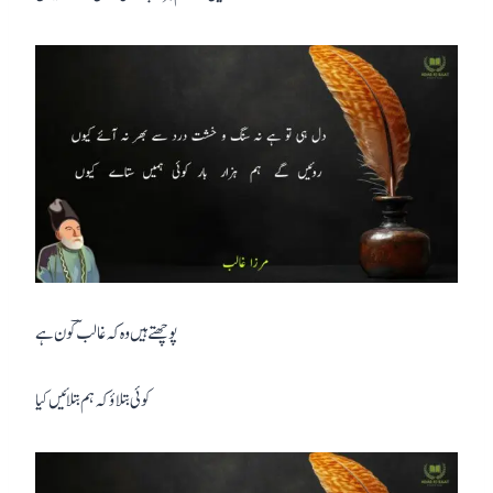
پوچھتے ہیں وہ کہ غالبؔ کون ہے
کوئی بتلاؤ کہ ہم بتلائیں کیا