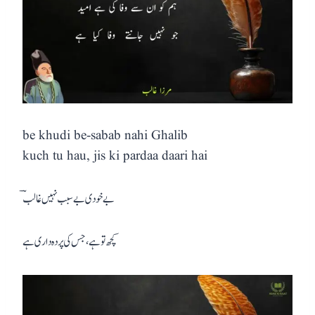
be khudi be-sabab nahi Ghalib
kuch tu hau, jis ki pardaa daari hai
بے خودی بے سبب نہیں غالبؔ
کچھ تو ہے، جس کی پردہ داری ہے