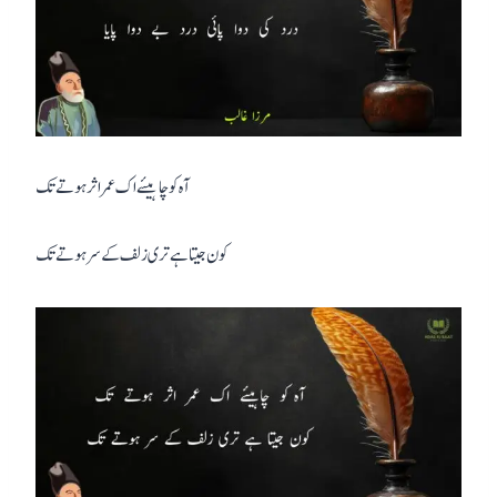
آہ کو چاہیئے اک عمر اثر ہوتے تک
کون جیتا ہے تری زلف کے سر ہوتے تک