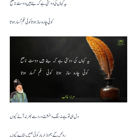
یہ کہاں کی دوستی ہے کہ بنے ہیں دوست ناصح
کوئی چارہ ساز ہوتا کوئی غم گسار ہوتا
دل ہی تو ہے نہ سنگ و خشت درد سے بھر نہ آئے کیوں
روئیں گے ہم ہزار بار کوئی ہمیں ستاے کیوں