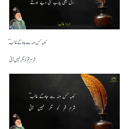
کعبہ کس منہ سے جاوگے غالبؔ
شرم تم کو مگر نہیں آتی