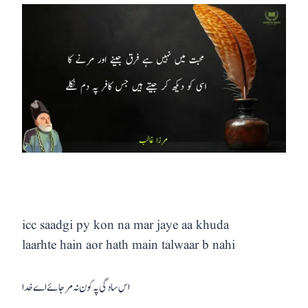
icc saadgi py kon na mar jaye aa khuda
laarhte hain aor hath main talwaar b nahi
اس سادگی پہ کون نہ مر جائے اے خدا