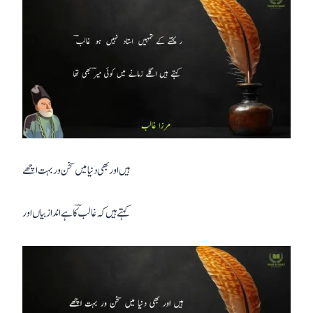
ہیں اور بھی دنیا میں سخن ور بہت اچھے
کہتے ہیں کہ غالبؔ کا ہے انداز بیاں اور