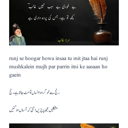
runj se hoogar howa insaa tu mit jtaa hai runj
mushkalein mujh par parrin itni ke aasaan ho
gaein
رنج سے خوگر ہوا انساں تو مٹ جاتا ہے رنج
مشکلیں مجھ پر پڑیں اتنی کہ آساں ہو گئیں