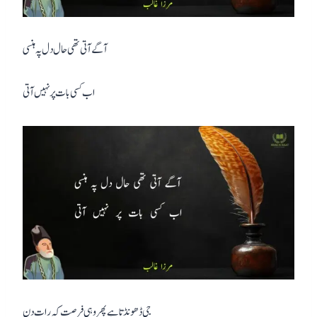
آگے آتی تھی حال دل پہ ہنسی
اب کسی بات پر نہیں آتی
جی ڈھونڈتا ہے پھر وہی فرصت کہ رات دن