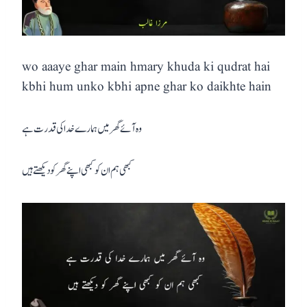
wo aaaye ghar main hmary khuda ki qudrat hai
kbhi hum unko kbhi apne ghar ko daikhte hain
وہ آئے گھر میں ہمارے خدا کی قدرت ہے
کبھی ہم ان کو کبھی اپنے گھر کو دیکھتے ہیں