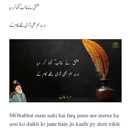
عشق نے غالبؔ نکما کر دیا
ورنہ ہم بھی آدمی تھے کام کے
MOhabbat main nahi hai farq jeene aor merne ka
ussi ko daikh kr jaate hain jis kaafir py dum nikle