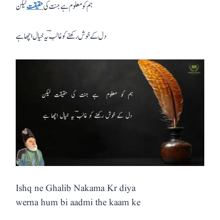
ہم کو معلوم ہے جنت کی
حقیقت
لیکن
دل کے خوش رکھنے کو غالبؔ یہ خیال اچھا ہے
Ishq ne Ghalib Nakama Kr diya
werna hum bi aadmi the kaam ke