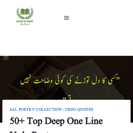
Skip
to
content
ALL POETRY COLLECTION
|
URDU QUOTES
50+ Top Deep One Line