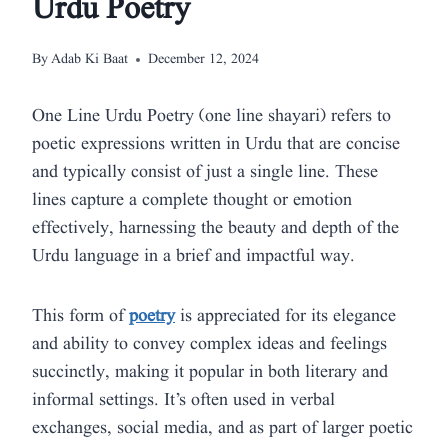
Urdu Poetry
By
Adab Ki Baat
December 12, 2024
One Line Urdu Poetry (one line shayari) refers to
poetic expressions written in Urdu that are concise
and typically consist of just a single line. These
lines capture a complete thought or emotion
effectively, harnessing the beauty and depth of the
Urdu language in a brief and impactful way.
This form of
poetry
is appreciated for its elegance
and ability to convey complex ideas and feelings
succinctly, making it popular in both literary and
informal settings. It’s often used in verbal
exchanges, social media, and as part of larger poetic