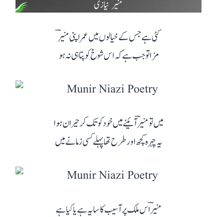
کٹی ہے جس کے خیالوں میں عمر اپنی منیرؔ
مزا تو جب ہے کہ اس شوخ کو پتا ہی نہ ہو
میں تو منیرؔ آئینے میں خود کو تک کر حیران ہوا
یہ چہرہ کچھ اور طرح تھا پہلے کسی زمانے میں
منیرؔ اس ملک پر آسیب کا سایہ ہے یا کیا ہے