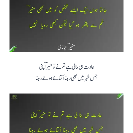
عادت ہی بنا لی ہے تم نے تو منیرؔ اپنی
جس شہر میں بھی رہنا اکتائے ہوئے رہنا