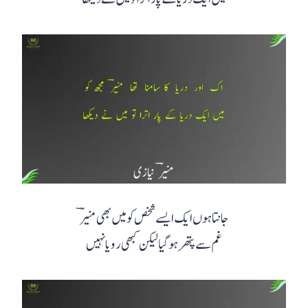
جانتا ہوں ایک ایسے شخص کو میں بھی منیرؔ
غم سے پتھر ہو گیا لیکن کبھی رویا نہیں