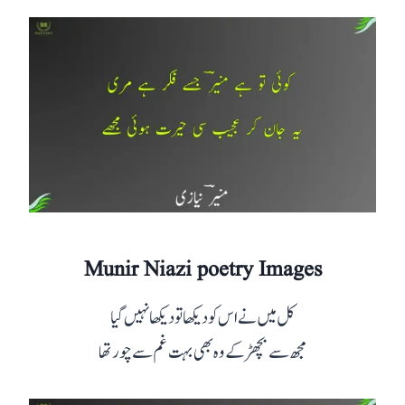
Munir Niazi poetry Images
کل میں نے اس کو دیکھا تو دیکھا نہیں گیا
مجھ سے بچھڑ کے وہ بھی بہت غم سے چور تھا