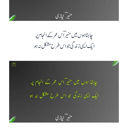
چاہتا ہوں میں منیرؔ اس عمر کے انجام پر
ایک ایسی زندگی جو اس طرح مشکل نہ ہو