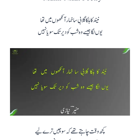
نیند کا ہلکا گلابی سا خمار آنکھوں میں تھا
یوں لگا جیسے وہ شب کو دیر تک سویا نہیں
کچھ وقت چاہتے تھے کہ سوچیں ترے لیے