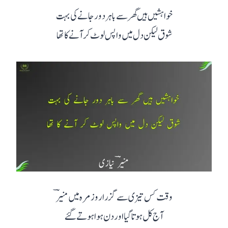
خواہشیں ہیں گھر سے باہر دور جانے کی بہت
شوق لیکن دل میں واپس لوٹ کر آنے کا تھا
وقت کس تیزی سے گزرا روزمرہ میں منیرؔ
آج کل ہوتا گیا اور دن ہوا ہوتے گئے