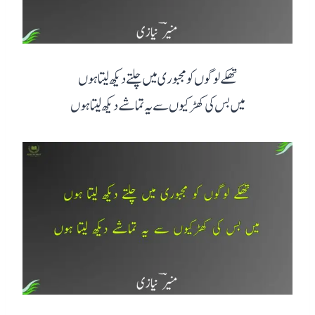
تھکے لوگوں کو مجبوری میں چلتے دیکھ لیتا ہوں
میں بس کی کھڑکیوں سے یہ تماشے دیکھ لیتا ہوں