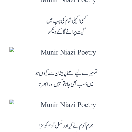
کسی اکیلی شام کی چپ میں
گیت پرانے گا کے دیکھو
تم میرے لیے اتنے پریشان سے کیوں ہو
میں ڈوب بھی جاتا تو کہیں اور ابھرتا
جرم آدم نے کیا اور نسل آدم کو سزا