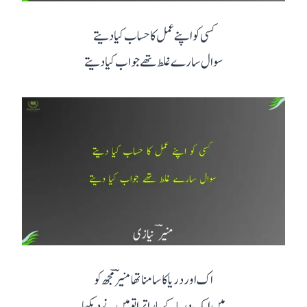
کسی کو اپنے عمل کا حساب کیا دیتے
سوال سارے غلط تھے جواب کیا دیتے
اک اور دریا کا سامنا تھا منیرؔ مجھ کو
میں ایک دریا کے پار اترا تو میں نے دیکھا