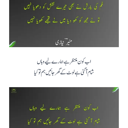
اب کون منتظر ہے ہمارے لیے وہاں
شام آ گئی ہے لوٹ کے گھر جائیں ہم تو کیا