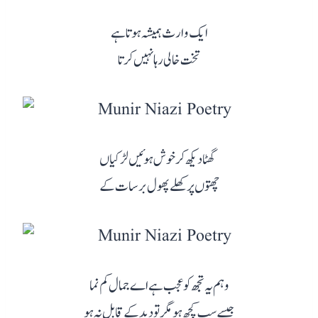
ایک وارث ہمیشہ ہوتا ہے
تخت خالی رہا نہیں کرتا
گھٹا دیکھ کر خوش ہوئیں لڑکیاں
چھتوں پر کھلے پھول برسات کے
وہم یہ تجھ کو عجب ہے اے جمال کم نما
جیسے سب کچھ ہو مگر تو دید کے قابل نہ ہو