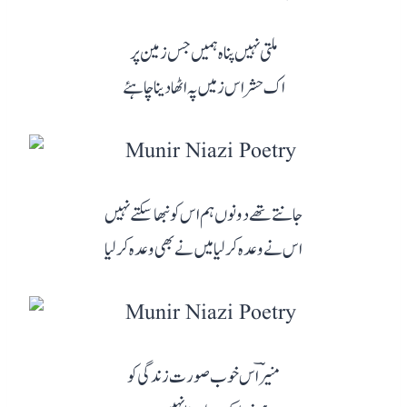
ملتی نہیں پناہ ہمیں جس زمین پر
اک حشر اس زمیں پہ اٹھا دینا چاہئے
جانتے تھے دونوں ہم اس کو نبھا سکتے نہیں
اس نے وعدہ کر لیا میں نے بھی وعدہ کر لیا
منیرؔ اس خوب صورت زندگی کو