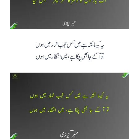
یہ کیسا نشہ ہے میں کس عجب خمار میں ہوں
تو آ کے جا بھی چکا ہے، میں انتظار میں ہوں