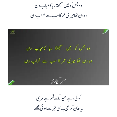
وہ جس کو میں سمجھتا رہا کامیاب دن
وہ دن تھا میری عمر کا سب سے خراب دن
کوئی تو ہے منیرؔ جسے فکر ہے مری
یہ جان کر عجیب سی حیرت ہوئی مجھے