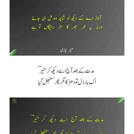
مدت کے بعد آج اسے دیکھ کر منیرؔ
اک بار دل تو دھڑکا مگر پھر سنبھل گیا