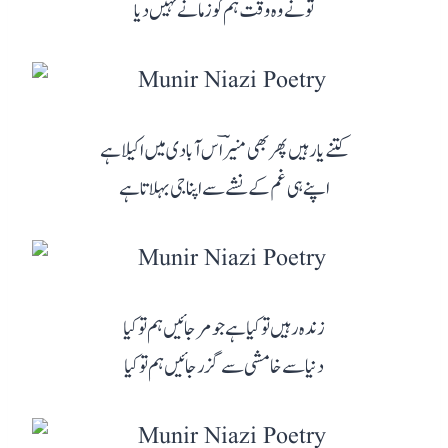
تو نے وہ وقت ہم کو زمانے نہیں دیا
کتنے یار ہیں پھر بھی منیرؔ اس آبادی میں اکیلا ہے
اپنے ہی غم کے نشے سے اپنا جی بہلاتا ہے
زندہ رہیں تو کیا ہے جو مر جائیں ہم تو کیا
دنیا سے خامشی سے گزر جائیں ہم تو کیا