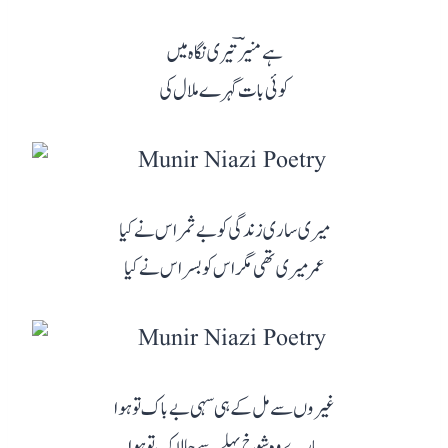
ہے منیرؔ تیری نگاہ میں
کوئی بات گہرے ملال کی
میری ساری زندگی کو بے ثمر اس نے کیا
عمر میری تھی مگر اس کو بسر اس نے کیا
غیروں سے مل کے ہی سہی بے باک تو ہوا
بارے وہ شوخ پہلے سے چالاک تو ہوا