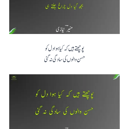
پوچھتے ہیں کہ کیا ہوا دل کو
حسن والوں کی سادگی نہ گئی