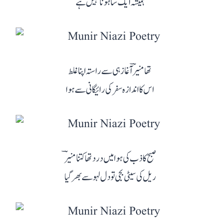
ہمیشہ ایک سا ہونا نہیں ہے
تھا منیرؔ آغاز ہی سے راستہ اپنا غلط
اس کا اندازہ سفر کی رائیگانی سے ہوا
صبح کاذب کی ہوا میں درد تھا کتنا منیرؔ
ریل کی سیٹی بجی تو دل لہو سے بھر گیا