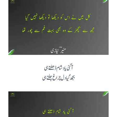
آ گئی یاد شام ڈھلتے ہی
بجھ گیا دل چراغ جلتے ہی