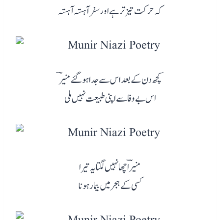
کہ حرکت تیز تر ہے اور سفر آہستہ آہستہ
کچھ دن کے بعد اس سے جدا ہو گئے منیرؔ
اس بے وفا سے اپنی طبیعت نہیں ملی
منیرؔ اچھا نہیں لگتا یہ تیرا
کسی کے ہجر میں بیمار ہونا