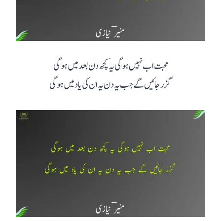
محبت اب نہیں ہوگی یہ کچھ دن بعد میں ہوگی
گزر جائیں گے جب یہ دن یہ ان کی یاد میں ہوگی