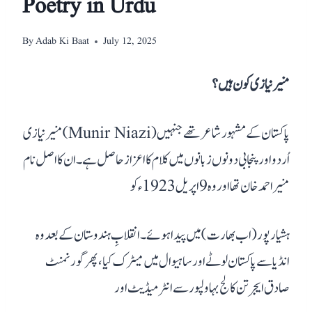
Poetry in Urdu
By
Adab Ki Baat
July 12, 2025
منیر نیازی کون ہیں؟
منیر نیازی (Munir Niazi) پاکستان کے مشہور شاعر تھے جنہیں
اُردو اور پنجابی دونوں زبانوں میں کلام کا اعزاز حاصل ہے۔ ان کا اصل نام
منیر احمد خان تھا اور وہ 9 اپریل 1923ء کو
ہشیارپور (اب بھارت) میں پیدا ہوئے
۔ انقلابِ ہندوستان کے بعد وہ
انڈیا سے پاکستان لوٹے اور ساہیوال میں میٹرک کیا، پھر گورنمنٹ
صادق ایجرتن کالج بہاولپور سے انٹرمیڈیٹ اور