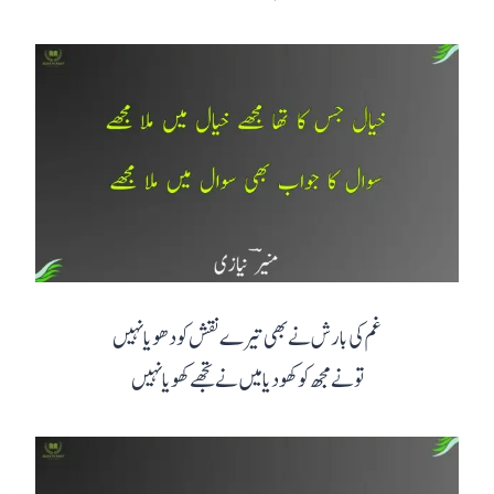
غم کی بارش نے بھی تیرے نقش کو دھویا نہیں
تو نے مجھ کو کھو دیا میں نے تجھے کھویا نہیں