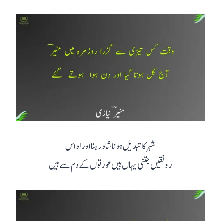
شہر کا تبدیل ہونا شاد رہنا اور اداس
رونقیں جتنی یہاں ہیں عورتوں کے دم سے ہیں