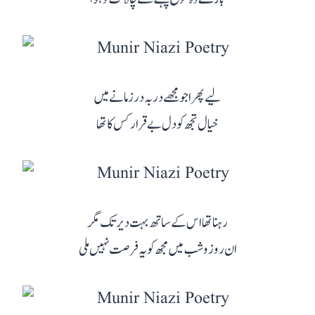
لیے پھرا جو مجھے در بہ در زمانے میں
خیال تجھ کو دل بے قرار کس کا تھا
رہنا تھا اس کے ساتھ بہت دیر تک مگر
ان روز و شب میں مجھ کو یہ فرصت نہیں ملی